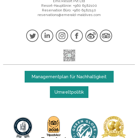
Emil Resort Pvt Ltd
Resort-Hauptlinie: +960 6582100
Reservation Büro: +960 6582150
reservations@emerald-maldives.com
Managementplan für Nachhaltigkeit
Umweltpolitik